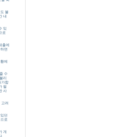
도 불
간 내
수 있
므로
대출에
출하면
상황에
줄 수
 불리
증가합
가 필
한 사
 고려
 있던
생으로
가 개
다.