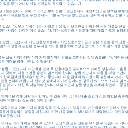
수 있을 뿐만 아니라 재정 건전성도 유지할 수 있습니다.
펴보겠습니다. 첫째, 적극적인 부채 상환이 중요합니다. 개인회생으로 면책된 부채에
서 추가 대출을 받을 수 있습니다. 이를 위해서는 월납입금을 정확히 지불하고 상환 기
다.
있습니다. 부채 기록이 있는 사람도 신용 있는 보증인을 선정하면 신용 대출을 받을 
 만한 사람이 있다면 더욱 좋습니다. 다만 보증인의 신용도에 따라 대출 한도가 결정되
 방법도 있습니다. 개인신용정보원이나 서민신용보증기금과 같은 기관을 통해 신용 
한 일자리 창출과 관련된 정부 지원 제도를 활용하여 소상공인으로 스스로 일자리를 창
운 삶을 시작하려면 여러 가지 도전적인 방법을 고려하는 것이 중요합니다. 어려운 
은 미래를 향해 나아갈 수 있습니다.
점들도 있습니다. 개인회생 면책 후 신용대출은 경제적으로 어려운 상황에서 도움을 
. 첫째로, 대출 조건을 충분히 검토해야 합니다. 상환 기간과 이자율 등 대출 조건이
 최소한의 금액만을 대출하는 것이 좋습니다. 대출 금액이 많아질수록 상환액과 이자가 
 기관을 선택해야 합니다. 인터넷 상에서 사기가 일어나는 경우가 있으므로 조사와 검토
 잘 읽고 이해한 후 서명해야 합니다. 대출 조건과 상환 방법을 자세히 확인하고 궁금
합니다.
어려운 경제 상황에서 벗어날 수 있습니다. 그러나 대출 조건과 상환 방법을 충분히
선택해야 한다는 것을 명심해야 합니다.
함으로써 여러 가지 혜택을 얻을 수 있습니다. 처음으로, 개인회생으로 인해 이전에
 등급에 긍정적인 영향을 미칩니다. 또한 대출 금리도 상대적으로 저렴합니다. 개인회
기 때문입니다.
나은 미래 계획을 세울 수 있으며, 안정적인 금융 상황을 유지할 수 있습니다. 게다
 되면 재무 상태를 개선하며, 더 나은 경제 안정성을 확보할 수 있는 기회가 주어집니