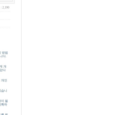
: 2,190
지 방법
니다.
게 개
받았다
 개인
있습니
택이 필
정확하
를 회