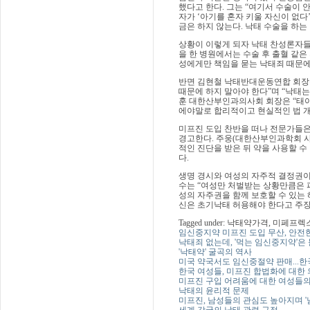
했다고 한다. 그는 “여기서 수술이 
자가 ‘아기를 혼자 키울 자신이 없다
금은 하지 않는다. 낙태 수술을 하는
상황이 이렇게 되자 낙태 찬성론자들
을 한 병원에서는 수술 후 출혈 같
성에게만 책임을 묻는 낙태죄 때문에
반면 김현철 낙태반대운동연합 회장은
때문에 하지 말아야 한다”며 “낙태는
훈 대한산부인과의사회 회장은 “태
에야말로 합리적이고 현실적인 법 개
미프진 도입 찬반을 떠나 전문가들은
경고한다. 주웅(대한산부인과학회 사
적인 진단을 받은 뒤 약을 사용할 수
다.
생명 경시와 여성의 자주적 결정권이
수는 “여성만 처벌받는 상황만큼은 피
성의 자주권을 함께 보호할 수 있는 
신은 초기낙태 허용해야 한다고 주
Tagged under: 낙태약가격, 
임신중지약 미프진 도입 무산, 안전
낙태죄 없는데, '먹는 임신중지약'은 
'낙태약' 굴곡의 역사
미국 약국서도 임신중절약 판매...한
한국 여성들, 미프진 합법화에 대한 
미프진 구입 어려움에 대한 여성들의
낙태의 윤리적 문제
미프진, 남성들의 관심도 높아지며 '
세계 각국의 낙태 관련 규정