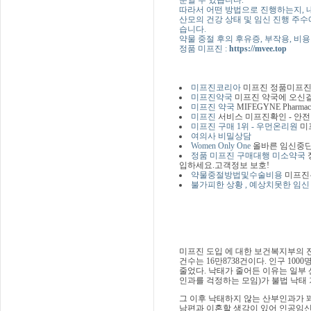
따라서 어떤 방법으로 진행하는지, 내
산모의 건강 상태 및 임신 진행 주수
습니다.
약물 중절 후의 후유증, 부작용, 비
정품 미프진 :
https://mvee.top
미프진코리아
미프진 정품미프진
미프진약국
미프진 약국에 오신걸
미프진 약국
MIFEGYNE Phar
미프진
서비스 미프진확인 - 안전
미프진 구매 1위 - 우먼온리원
미
여의사 비밀상담
Women Only One
올바른 임신중단
정품 미프진 구매대행 미소약국
입하세요.고객정보 보호!
약물중절방법및수술비용
미프진
불가피한 상황 , 예상치못한 임신
미프진 도입 에 대한 보건복지부의 전
건수는 16만8738건이다. 인구 1000명
줄었다. 낙태가 줄어든 이유는 일부 
인과를 걱정하는 모임)가 불법 낙태 
그 이후 낙태하지 않는 산부인과가 꽤 
남편과 이혼할 생각이 있어 인공임신