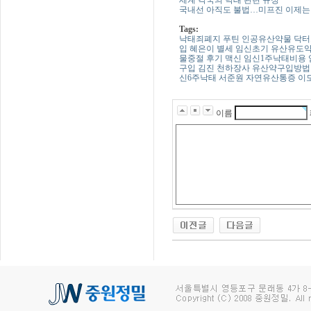
국내선 아직도 불법…미프진 이제는
Tags:
낙태죄폐지
푸틴
인공유산약물
닥터
입
혜은이 별세
임신초기 유산유도
물중절 후기
맥신
임신1주낙태비용
구입
김진 천하장사
유산약구입방법
신6주낙태
서준원
자연유산통증
이
이름