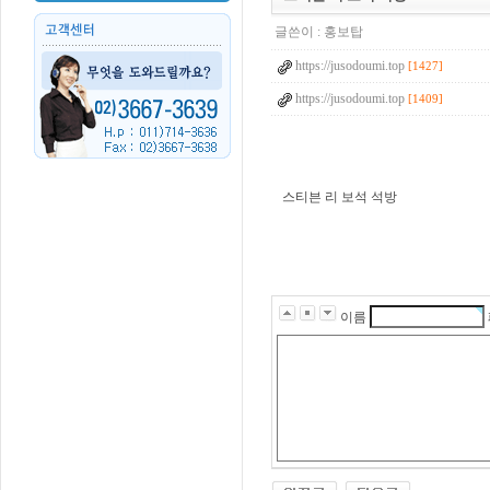
글쓴이 :
홍보탑
https://jusodoumi.top
[1427]
https://jusodoumi.top
[1409]
스티븐 리 보석 석방
d
u
t
j
d
g
m
이름
d
q
n
s
w
p
t
p
r
t
m
e