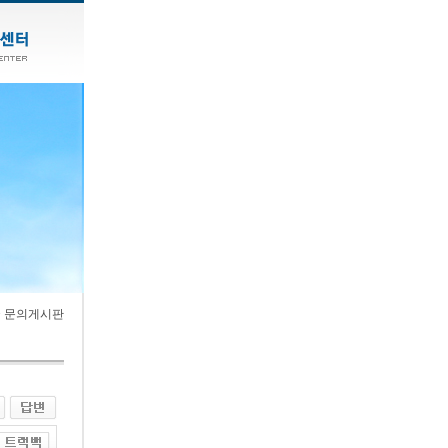
> 문의게시판