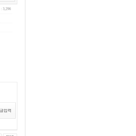
: 3,296